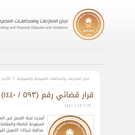
لجان المنازعات والمخالفات المصرفية والتمويلية
الأخبار
قرار قضائي رقم (٥۹۳ / ۱٤٤۰) وتاريخ ۱۱ / ۱۱ / ۱٤٤۰هـ ضد أحد مخالفي نظام مراقبة شركات التمويل
۱۳ / ۱۲ / ۱٤٤۰
المرفوعة أمامها والمقامة 
مراقبة شركات التمويل لقيامه بممارسة نشاط التمويل بدون ترخيص وإيقاع غرامة مالية عليه قدرها ٥۰,۰۰۰ريال عن تلك المخالفة.