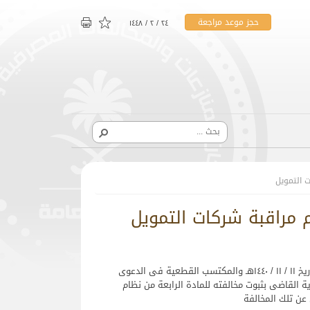
حجز موعد مراجعة
۲٤ / ۲ / ۱٤٤۸
أصدرت لجنة الفصل في المخالفات والمنازعات التمويلية قرارها رقم (٥۹۳ / ۱٤٤۰) في جلستها المنعقدة في تاريخ ۱۱ / ۱۱ / ۱٤٤۰هـ والمكتسب القطعية في الدعوى
ة القاضي بثبوت مخالفته للمادة الرابعة من نظام