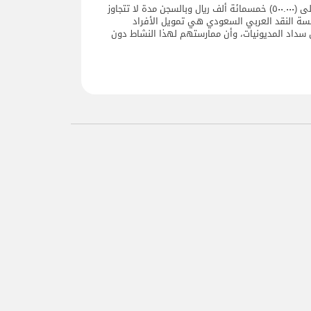
والجدير بالذكر أن العقوبات التي نص عليها نظام مراقبة شركات التمويل تصل إلى إيقاع غرامة مالية لا تزيد على (٥۰۰.۰۰۰) خمسمائة ألف ريال وبالسجن مدة لا تتجاوز
سسة النقد العربي السعودي هي تمويل الأفراد
 سداد المديونيات، وأن ممارستهم لهذا النشاط دون