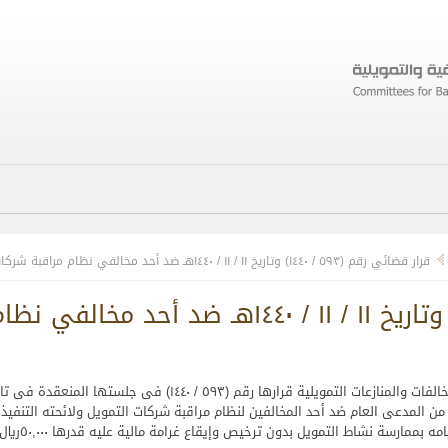
قرار قضائي رقم (٥۹۳ / ۱٤٤۰) وتاريخ ۱۱ / ۱۱ / ۱٤٤۰هـ ضد أحد مخالفي نظام مراقبة شركات التمويل
من المدعي العام ضد أحد المخالفين لنظام مراقبة شركات التمويل ولائحته التنفيذي